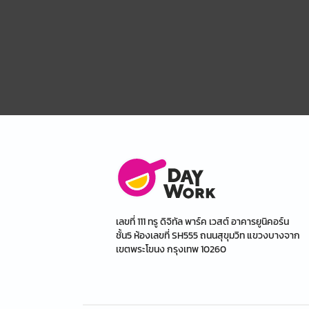
เลขที่ 111 ทรู ดิจิทัล พาร์ค เวสต์ อาคารยูนิคอร์น
ชั้น5 ห้องเลขที่ SH555 ถนนสุขุมวิท แขวงบางจาก
เขตพระโขนง กรุงเทพ 10260