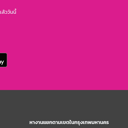
้ววันนี้
หางานแยกตามเขตในกรุงเทพมหานคร