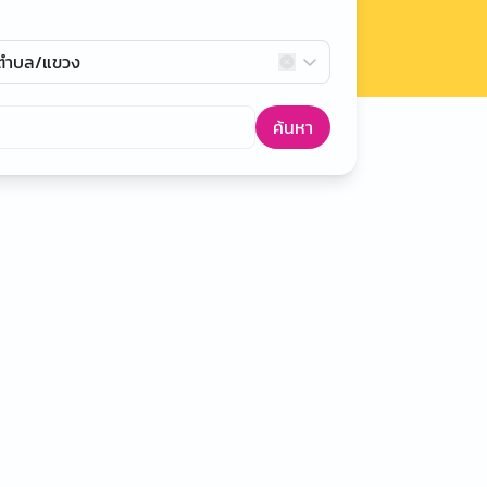
กตำบล/แขวง
ค้นหา