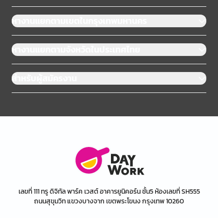
หางานแยกตามเขตในกรุงเทพมหานคร
หางานแยกตามจังหวัดในประเทศไทย
สำหรับผู้สมัครงาน
เลขที่ 111 ทรู ดิจิทัล พาร์ค เวสต์ อาคารยูนิคอร์น ชั้น5 ห้องเลขที่ SH555
ถนนสุขุมวิท แขวงบางจาก เขตพระโขนง กรุงเทพ 10260