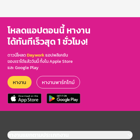
โหลดแอปตอนนี้ หางาน
ได้ทันทีเร็วสุด 1 ชั่วโมง!
ดาวน์โหลด
Daywork
แอปพลิเคชัน
ของเราได้แล้ววันนี้ ทั้งใน Apple Store
และ Google Play
หางาน
หางานพาร์ทไทม์
หางานแยกตามประเภทงาน