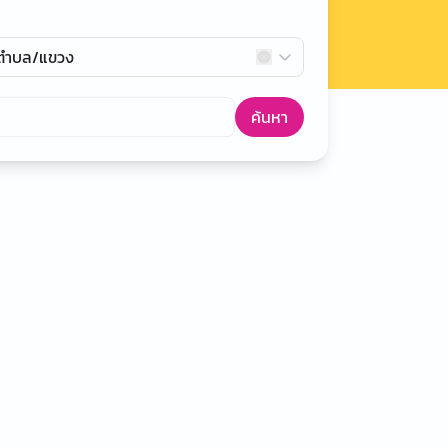
กตำบล/แขวง
ค้นหา