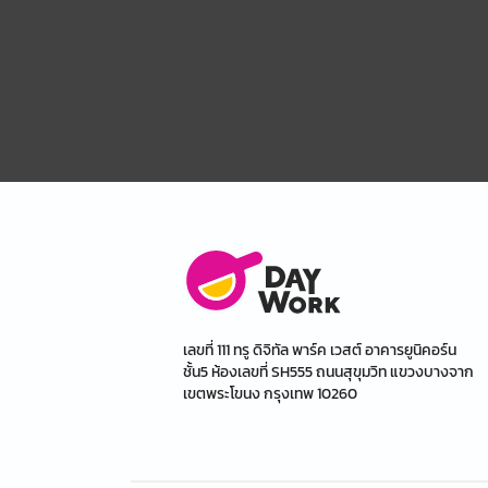
เลขที่ 111 ทรู ดิจิทัล พาร์ค เวสต์ อาคารยูนิคอร์น
ชั้น5 ห้องเลขที่ SH555 ถนนสุขุมวิท แขวงบางจาก
เขตพระโขนง กรุงเทพ 10260