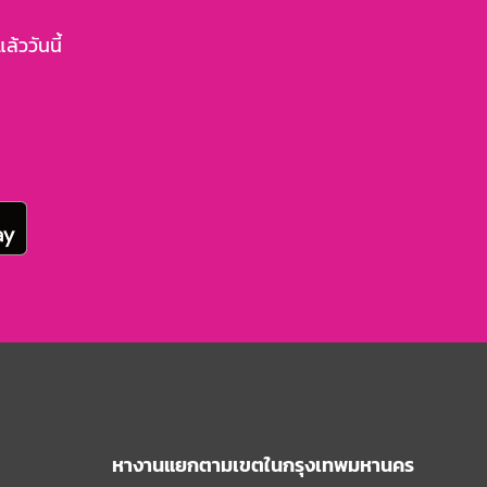
้ววันนี้
หางานแยกตามเขตในกรุงเทพมหานคร