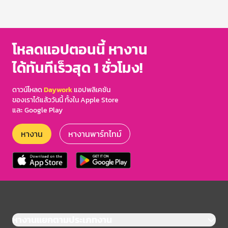
โหลดแอปตอนนี้ หางาน
ได้ทันทีเร็วสุด 1 ชั่วโมง!
ดาวน์โหลด
Daywork
แอปพลิเคชัน
ของเราได้แล้ววันนี้ ทั้งใน Apple Store
และ Google Play
หางาน
หางานพาร์ทไทม์
หางานแยกตามประเภทงาน