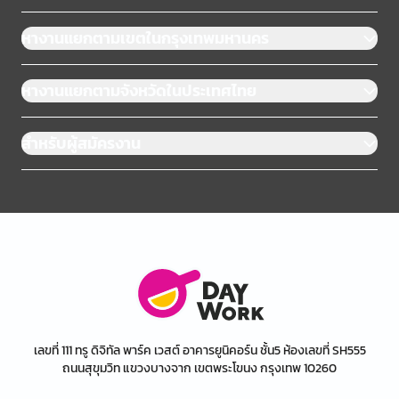
หางานแยกตามเขตในกรุงเทพมหานคร
หางานแยกตามจังหวัดในประเทศไทย
สำหรับผู้สมัครงาน
เลขที่ 111 ทรู ดิจิทัล พาร์ค เวสต์ อาคารยูนิคอร์น ชั้น5 ห้องเลขที่ SH555
ถนนสุขุมวิท แขวงบางจาก เขตพระโขนง กรุงเทพ 10260