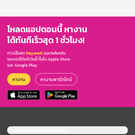
โหลดแอปตอนนี้ หางาน
ได้ทันทีเร็วสุด 1 ชั่วโมง!
ดาวน์โหลด
Daywork
แอปพลิเคชัน
ของเราได้แล้ววันนี้ ทั้งใน Apple Store
และ Google Play
หางาน
หางานพาร์ทไทม์
หางานแยกตามประเภทงาน