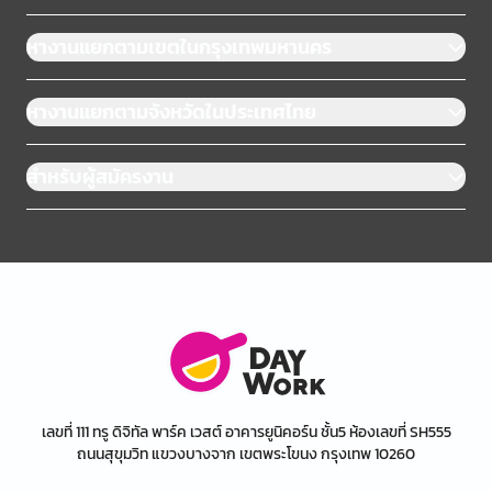
หางานแยกตามเขตในกรุงเทพมหานคร
หางานแยกตามจังหวัดในประเทศไทย
สำหรับผู้สมัครงาน
เลขที่ 111 ทรู ดิจิทัล พาร์ค เวสต์ อาคารยูนิคอร์น ชั้น5 ห้องเลขที่ SH555
ถนนสุขุมวิท แขวงบางจาก เขตพระโขนง กรุงเทพ 10260