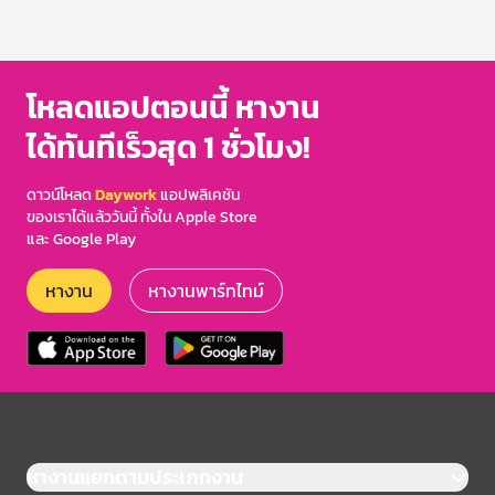
โหลดแอปตอนนี้ หางาน
ได้ทันทีเร็วสุด 1 ชั่วโมง!
ดาวน์โหลด
Daywork
แอปพลิเคชัน
ของเราได้แล้ววันนี้ ทั้งใน Apple Store
และ Google Play
หางาน
หางานพาร์ทไทม์
หางานแยกตามประเภทงาน