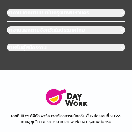
หางานแยกตามเขตในกรุงเทพมหานคร
หางานแยกตามจังหวัดในประเทศไทย
สำหรับผู้สมัครงาน
เลขที่ 111 ทรู ดิจิทัล พาร์ค เวสต์ อาคารยูนิคอร์น ชั้น5 ห้องเลขที่ SH555
ถนนสุขุมวิท แขวงบางจาก เขตพระโขนง กรุงเทพ 10260