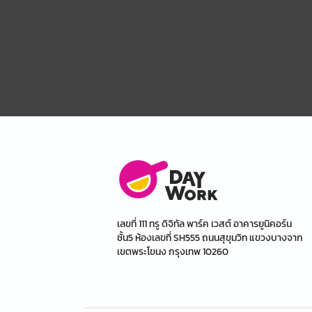
เลขที่ 111 ทรู ดิจิทัล พาร์ค เวสต์ อาคารยูนิคอร์น
ชั้น5 ห้องเลขที่ SH555 ถนนสุขุมวิท แขวงบางจาก
เขตพระโขนง กรุงเทพ 10260