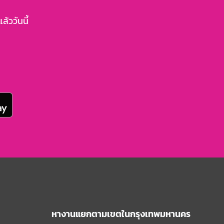
้ววันนี้
หางานแยกตามเขตในกรุงเทพมหานคร