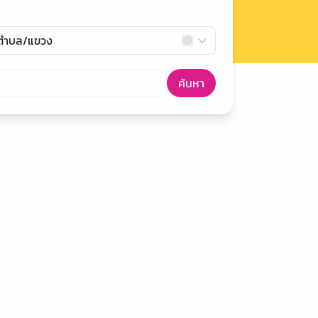
กตำบล/แขวง
ค้นหา