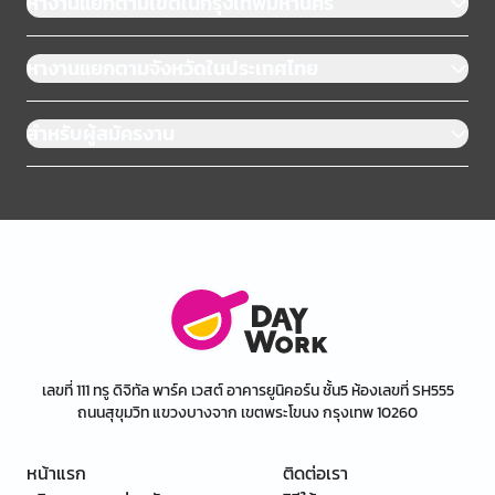
หางานแยกตามเขตในกรุงเทพมหานคร
หางานแยกตามจังหวัดในประเทศไทย
สำหรับผู้สมัครงาน
เลขที่ 111 ทรู ดิจิทัล พาร์ค เวสต์ อาคารยูนิคอร์น ชั้น5 ห้องเลขที่ SH555
ถนนสุขุมวิท แขวงบางจาก เขตพระโขนง กรุงเทพ 10260
หน้าแรก
ติดต่อเรา