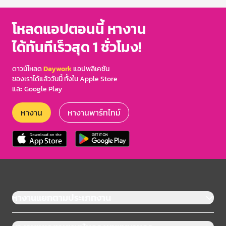
โหลดแอปตอนนี้ หางาน
ได้ทันทีเร็วสุด 1 ชั่วโมง!
ดาวน์โหลด
Daywork
แอปพลิเคชัน
ของเราได้แล้ววันนี้ ทั้งใน Apple Store
และ Google Play
หางาน
หางานพาร์ทไทม์
หางานแยกตามประเภทงาน