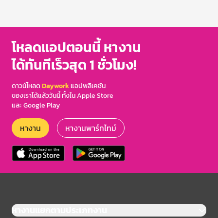
โหลดแอปตอนนี้ หางาน
ได้ทันทีเร็วสุด 1 ชั่วโมง!
ดาวน์โหลด
Daywork
แอปพลิเคชัน
ของเราได้แล้ววันนี้ ทั้งใน Apple Store
และ Google Play
หางาน
หางานพาร์ทไทม์
หางานแยกตามประเภทงาน