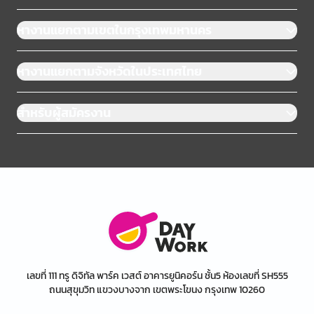
หางานแยกตามเขตในกรุงเทพมหานคร
หางานแยกตามจังหวัดในประเทศไทย
สำหรับผู้สมัครงาน
เลขที่ 111 ทรู ดิจิทัล พาร์ค เวสต์ อาคารยูนิคอร์น ชั้น5 ห้องเลขที่ SH555
ถนนสุขุมวิท แขวงบางจาก เขตพระโขนง กรุงเทพ 10260