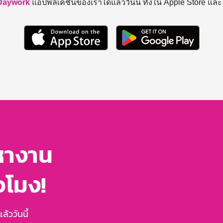
Daywork
แอปพลิเคชันของเราได้แล้ววันนี้ ทั้งใน Apple Store แล
หางาน
่วโมง!
้ววันนี้