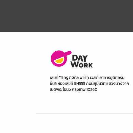
เลขที่ 111 ทรู ดิจิทัล พาร์ค เวสต์ อาคารยูนิคอร์น
ชั้น5 ห้องเลขที่ SH555 ถนนสุขุมวิท แขวงบางจาก
เขตพระโขนง กรุงเทพ 10260