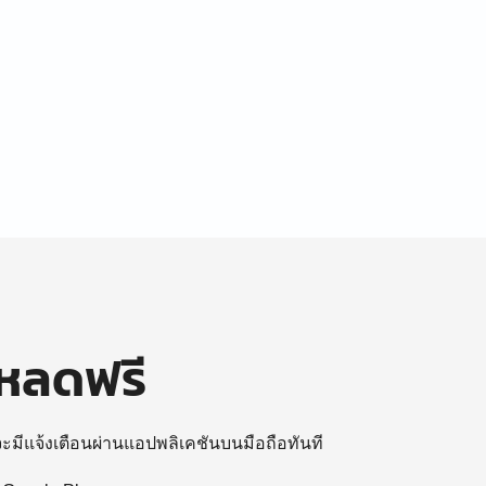
โหลดฟรี
 จะมีแจ้งเตือนผ่านแอปพลิเคชันบนมือถือทันที