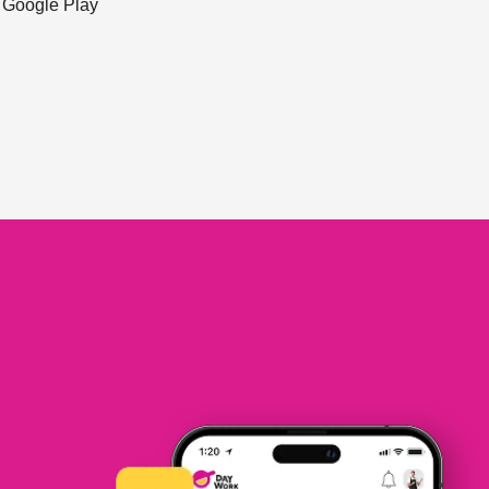
ะ Google Play