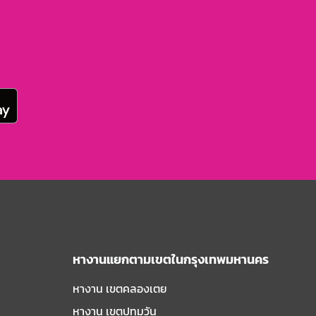
หางานแยกตามเขตในกรุงเทพมหานคร
หางาน เขตคลองเตย
หางาน เขตปทุมวัน