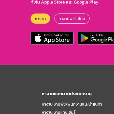
ทั้งใน Apple Store และ Google Play
หางาน
หางานพาร์ทไทม์
หางานแยกตามประเภทงาน
หางาน งานพีซี/พนักงานแนะนําสินค้า
หางาน งานแคชเชียร์