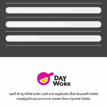
หางานแยกตามเขตในกรุงเทพมหานคร
หางานแยกตามจังหวัดในประเทศไทย
สำหรับผู้สมัครงาน
เลขที่ 111 ทรู ดิจิทัล พาร์ค เวสต์ อาคารยูนิคอร์น ชั้น5 ห้องเลขที่ SH555
ถนนสุขุมวิท แขวงบางจาก เขตพระโขนง กรุงเทพ 10260