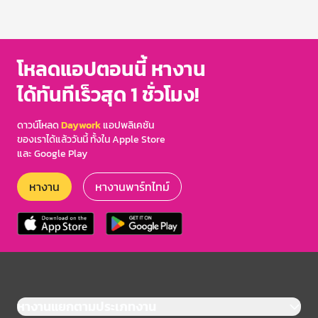
โหลดแอปตอนนี้ หางาน
ได้ทันทีเร็วสุด 1 ชั่วโมง!
ดาวน์โหลด
Daywork
แอปพลิเคชัน
ของเราได้แล้ววันนี้ ทั้งใน Apple Store
และ Google Play
หางาน
หางานพาร์ทไทม์
หางานแยกตามประเภทงาน