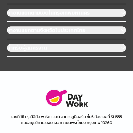
หางานแยกตามเขตในกรุงเทพมหานคร
หางานแยกตามจังหวัดในประเทศไทย
สำหรับผู้สมัครงาน
เลขที่ 111 ทรู ดิจิทัล พาร์ค เวสต์ อาคารยูนิคอร์น ชั้น5 ห้องเลขที่ SH555
ถนนสุขุมวิท แขวงบางจาก เขตพระโขนง กรุงเทพ 10260