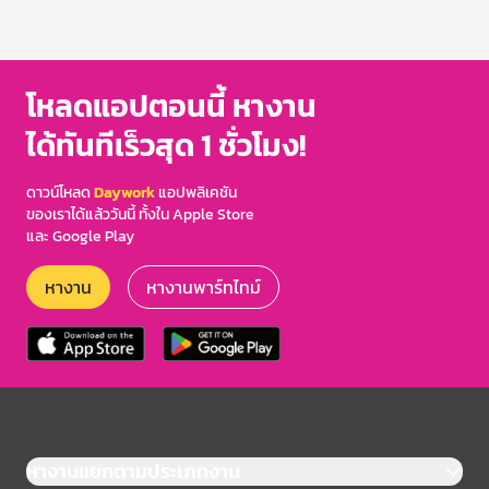
โหลดแอปตอนนี้ หางาน
ได้ทันทีเร็วสุด 1 ชั่วโมง!
ดาวน์โหลด
Daywork
แอปพลิเคชัน
ของเราได้แล้ววันนี้ ทั้งใน Apple Store
และ Google Play
หางาน
หางานพาร์ทไทม์
หางานแยกตามประเภทงาน