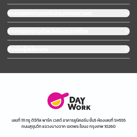
หางานแยกตามเขตในกรุงเทพมหานคร
หางานแยกตามจังหวัดในประเทศไทย
สำหรับผู้สมัครงาน
เลขที่ 111 ทรู ดิจิทัล พาร์ค เวสต์ อาคารยูนิคอร์น ชั้น5 ห้องเลขที่ SH555
ถนนสุขุมวิท แขวงบางจาก เขตพระโขนง กรุงเทพ 10260