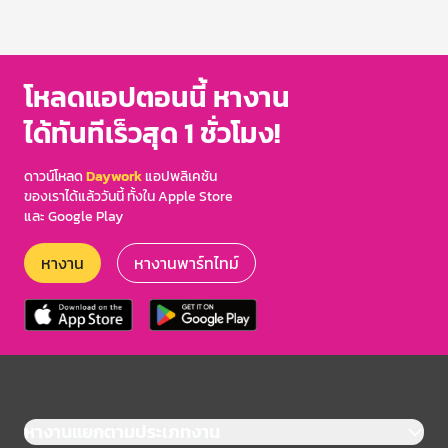
โหลดแอปตอนนี้ หางาน
ได้ทันทีเร็วสุด 1 ชั่วโมง!
ดาวน์โหลด
Daywork
แอปพลิเคชัน
ของเราได้แล้ววันนี้ ทั้งใน Apple Store
และ Google Play
หางาน
หางานพาร์ทไทม์
หางานแยกตามประเภทงาน