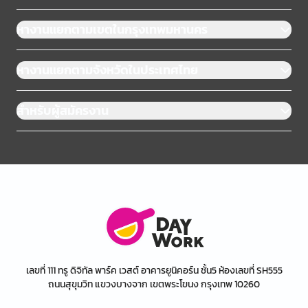
หางานแยกตามเขตในกรุงเทพมหานคร
หางานแยกตามจังหวัดในประเทศไทย
สำหรับผู้สมัครงาน
เลขที่ 111 ทรู ดิจิทัล พาร์ค เวสต์ อาคารยูนิคอร์น ชั้น5 ห้องเลขที่ SH555
ถนนสุขุมวิท แขวงบางจาก เขตพระโขนง กรุงเทพ 10260