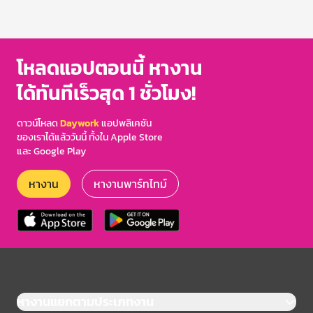
โหลดแอปตอนนี้ หางาน
ได้ทันทีเร็วสุด 1 ชั่วโมง!
ดาวน์โหลด
Daywork
แอปพลิเคชัน
ของเราได้แล้ววันนี้ ทั้งใน Apple Store
และ Google Play
หางาน
หางานพาร์ทไทม์
หางานแยกตามประเภทงาน