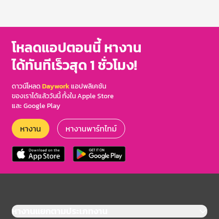
โหลดแอปตอนนี้ หางาน
ได้ทันทีเร็วสุด 1 ชั่วโมง!
ดาวน์โหลด
Daywork
แอปพลิเคชัน
ของเราได้แล้ววันนี้ ทั้งใน Apple Store
และ Google Play
หางาน
หางานพาร์ทไทม์
หางานแยกตามประเภทงาน