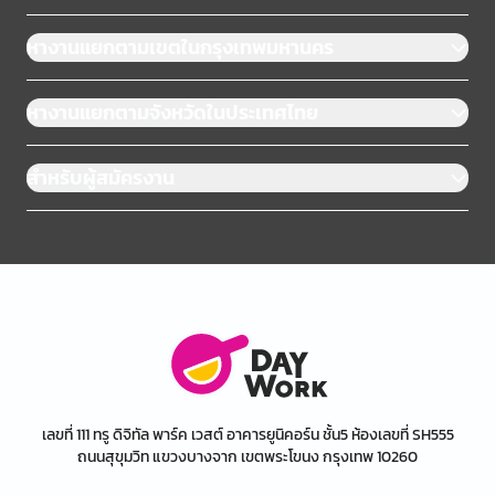
หางานแยกตามเขตในกรุงเทพมหานคร
หางานแยกตามจังหวัดในประเทศไทย
สำหรับผู้สมัครงาน
เลขที่ 111 ทรู ดิจิทัล พาร์ค เวสต์ อาคารยูนิคอร์น ชั้น5 ห้องเลขที่ SH555
ถนนสุขุมวิท แขวงบางจาก เขตพระโขนง กรุงเทพ 10260