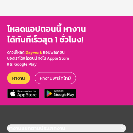
โหลดแอปตอนนี้ หางาน
ได้ทันทีเร็วสุด 1 ชั่วโมง!
ดาวน์โหลด
Daywork
แอปพลิเคชัน
ของเราได้แล้ววันนี้ ทั้งใน Apple Store
และ Google Play
หางาน
หางานพาร์ทไทม์
หางานแยกตามประเภทงาน