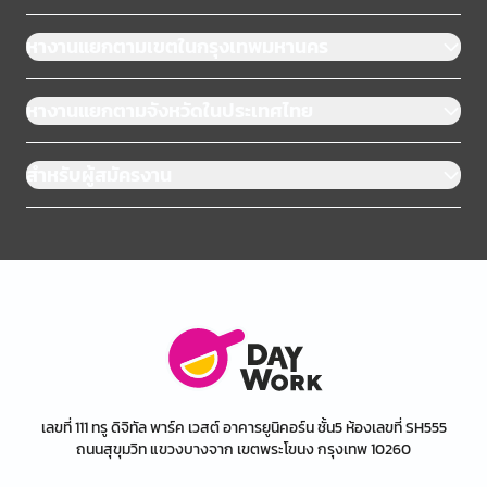
หางานแยกตามเขตในกรุงเทพมหานคร
หางานแยกตามจังหวัดในประเทศไทย
สำหรับผู้สมัครงาน
เลขที่ 111 ทรู ดิจิทัล พาร์ค เวสต์ อาคารยูนิคอร์น ชั้น5 ห้องเลขที่ SH555
ถนนสุขุมวิท แขวงบางจาก เขตพระโขนง กรุงเทพ 10260