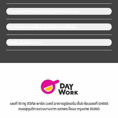
หางานแยกตามเขตในกรุงเทพมหานคร
หางานแยกตามจังหวัดในประเทศไทย
สำหรับผู้สมัครงาน
เลขที่ 111 ทรู ดิจิทัล พาร์ค เวสต์ อาคารยูนิคอร์น ชั้น5 ห้องเลขที่ SH555
ถนนสุขุมวิท แขวงบางจาก เขตพระโขนง กรุงเทพ 10260