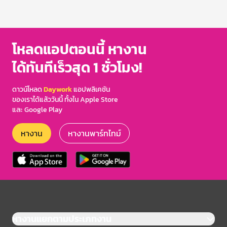
โหลดแอปตอนนี้ หางาน
ได้ทันทีเร็วสุด 1 ชั่วโมง!
ดาวน์โหลด
Daywork
แอปพลิเคชัน
ของเราได้แล้ววันนี้ ทั้งใน Apple Store
และ Google Play
หางาน
หางานพาร์ทไทม์
หางานแยกตามประเภทงาน