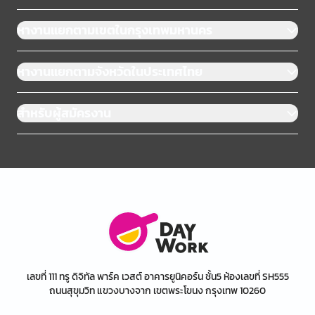
หางานแยกตามเขตในกรุงเทพมหานคร
หางานแยกตามจังหวัดในประเทศไทย
สำหรับผู้สมัครงาน
เลขที่ 111 ทรู ดิจิทัล พาร์ค เวสต์ อาคารยูนิคอร์น ชั้น5 ห้องเลขที่ SH555
ถนนสุขุมวิท แขวงบางจาก เขตพระโขนง กรุงเทพ 10260