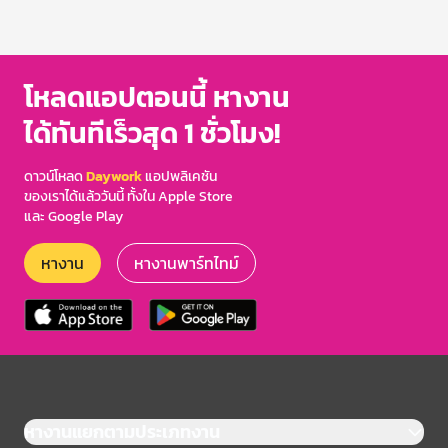
โหลดแอปตอนนี้ หางาน
ได้ทันทีเร็วสุด 1 ชั่วโมง!
ดาวน์โหลด
Daywork
แอปพลิเคชัน
ของเราได้แล้ววันนี้ ทั้งใน Apple Store
และ Google Play
หางาน
หางานพาร์ทไทม์
หางานแยกตามประเภทงาน