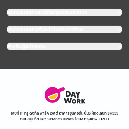
หางานแยกตามเขตในกรุงเทพมหานคร
หางานแยกตามจังหวัดในประเทศไทย
สำหรับผู้สมัครงาน
เลขที่ 111 ทรู ดิจิทัล พาร์ค เวสต์ อาคารยูนิคอร์น ชั้น5 ห้องเลขที่ SH555
ถนนสุขุมวิท แขวงบางจาก เขตพระโขนง กรุงเทพ 10260