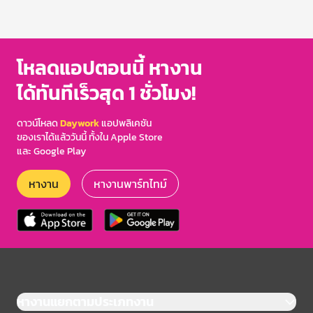
โหลดแอปตอนนี้ หางาน
ได้ทันทีเร็วสุด 1 ชั่วโมง!
ดาวน์โหลด
Daywork
แอปพลิเคชัน
ของเราได้แล้ววันนี้ ทั้งใน Apple Store
และ Google Play
หางาน
หางานพาร์ทไทม์
หางานแยกตามประเภทงาน