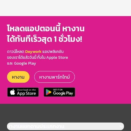
โหลดแอปตอนนี้ หางาน
ได้ทันทีเร็วสุด 1 ชั่วโมง!
ดาวน์โหลด
Daywork
แอปพลิเคชัน
ของเราได้แล้ววันนี้ ทั้งใน Apple Store
และ Google Play
หางาน
หางานพาร์ทไทม์
หางานแยกตามประเภทงาน