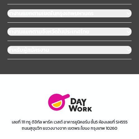
หางานแยกตามเขตในกรุงเทพมหานคร
หางานแยกตามจังหวัดในประเทศไทย
สำหรับผู้สมัครงาน
เลขที่ 111 ทรู ดิจิทัล พาร์ค เวสต์ อาคารยูนิคอร์น ชั้น5 ห้องเลขที่ SH555
ถนนสุขุมวิท แขวงบางจาก เขตพระโขนง กรุงเทพ 10260