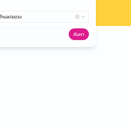
กตำบล/แขวง
ค้นหา