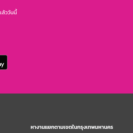
้ววันนี้
หางานแยกตามเขตในกรุงเทพมหานคร