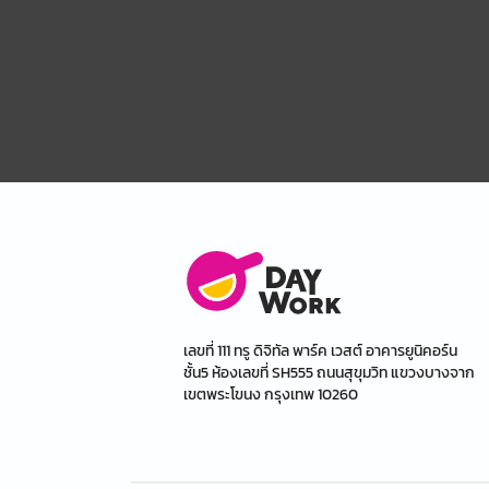
เลขที่ 111 ทรู ดิจิทัล พาร์ค เวสต์ อาคารยูนิคอร์น
ชั้น5 ห้องเลขที่ SH555 ถนนสุขุมวิท แขวงบางจาก
เขตพระโขนง กรุงเทพ 10260