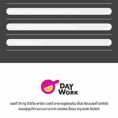
หางานแยกตามเขตในกรุงเทพมหานคร
หางานแยกตามจังหวัดในประเทศไทย
สำหรับผู้สมัครงาน
เลขที่ 111 ทรู ดิจิทัล พาร์ค เวสต์ อาคารยูนิคอร์น ชั้น5 ห้องเลขที่ SH555
ถนนสุขุมวิท แขวงบางจาก เขตพระโขนง กรุงเทพ 10260