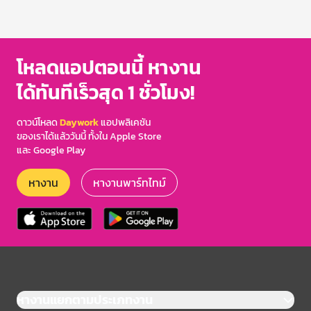
โหลดแอปตอนนี้ หางาน
ได้ทันทีเร็วสุด 1 ชั่วโมง!
ดาวน์โหลด
Daywork
แอปพลิเคชัน
ของเราได้แล้ววันนี้ ทั้งใน Apple Store
และ Google Play
หางาน
หางานพาร์ทไทม์
หางานแยกตามประเภทงาน