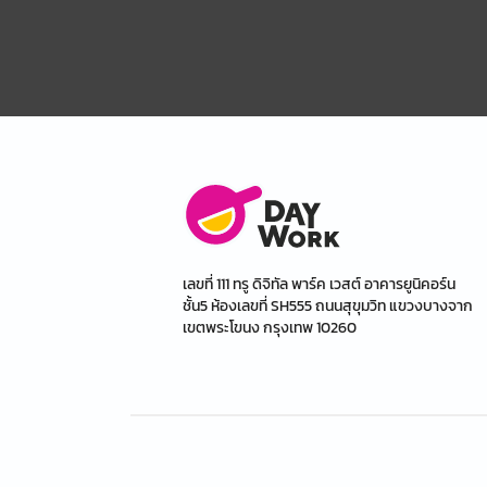
เลขที่ 111 ทรู ดิจิทัล พาร์ค เวสต์ อาคารยูนิคอร์น
ชั้น5 ห้องเลขที่ SH555 ถนนสุขุมวิท แขวงบางจาก
เขตพระโขนง กรุงเทพ 10260