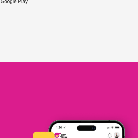
ะ Google Play