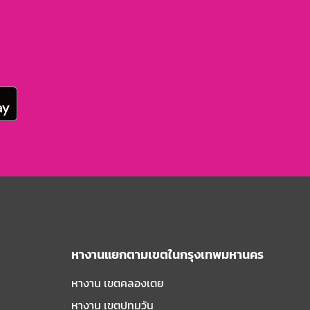
หางานแยกตามเขตในกรุงเทพมหานคร
หางาน เขตคลองเตย
หางาน เขตปทุมวัน