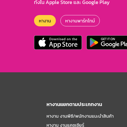
ทั้งใน Apple Store และ Google Play
หางาน
หางานพาร์ทไทม์
หางานแยกตามประเภทงาน
หางาน งานพีซี/พนักงานแนะนําสินค้า
หางาน งานแคชเชียร์