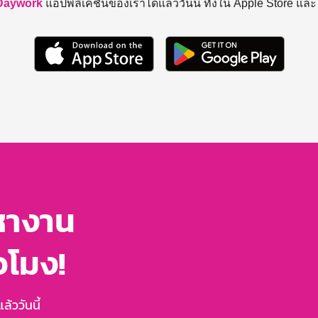
Daywork
แอปพลิเคชันของเราได้แล้ววันนี้ ทั้งใน Apple Store แล
หางาน
่วโมง!
้ววันนี้