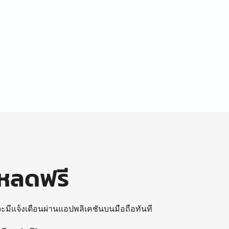
โหลดฟรี
 จะมีแจ้งเตือนผ่านแอปพลิเคชันบนมือถือทันที