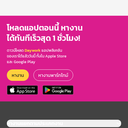
โหลดแอปตอนนี้ หางาน
ได้ทันทีเร็วสุด 1 ชั่วโมง!
ดาวน์โหลด
Daywork
แอปพลิเคชัน
ของเราได้แล้ววันนี้ ทั้งใน Apple Store
และ Google Play
หางาน
หางานพาร์ทไทม์
หางานแยกตามประเภทงาน