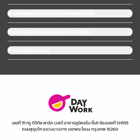
หางานแยกตามเขตในกรุงเทพมหานคร
หางานแยกตามจังหวัดในประเทศไทย
สำหรับผู้สมัครงาน
เลขที่ 111 ทรู ดิจิทัล พาร์ค เวสต์ อาคารยูนิคอร์น ชั้น5 ห้องเลขที่ SH555
ถนนสุขุมวิท แขวงบางจาก เขตพระโขนง กรุงเทพ 10260