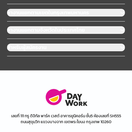
หางานแยกตามเขตในกรุงเทพมหานคร
หางานแยกตามจังหวัดในประเทศไทย
สำหรับผู้สมัครงาน
เลขที่ 111 ทรู ดิจิทัล พาร์ค เวสต์ อาคารยูนิคอร์น ชั้น5 ห้องเลขที่ SH555
ถนนสุขุมวิท แขวงบางจาก เขตพระโขนง กรุงเทพ 10260