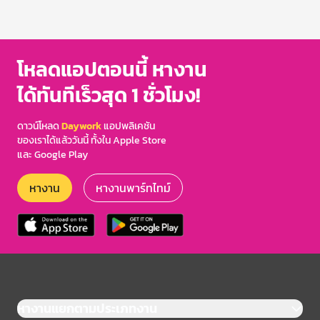
โหลดแอปตอนนี้ หางาน
ได้ทันทีเร็วสุด 1 ชั่วโมง!
ดาวน์โหลด
Daywork
แอปพลิเคชัน
ของเราได้แล้ววันนี้ ทั้งใน Apple Store
และ Google Play
หางาน
หางานพาร์ทไทม์
หางานแยกตามประเภทงาน