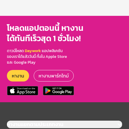
โหลดแอปตอนนี้ หางาน
ได้ทันทีเร็วสุด 1 ชั่วโมง!
ดาวน์โหลด
Daywork
แอปพลิเคชัน
ของเราได้แล้ววันนี้ ทั้งใน Apple Store
และ Google Play
หางาน
หางานพาร์ทไทม์
หางานแยกตามประเภทงาน