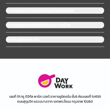
หางานแยกตามเขตในกรุงเทพมหานคร
หางานแยกตามจังหวัดในประเทศไทย
สำหรับผู้สมัครงาน
เลขที่ 111 ทรู ดิจิทัล พาร์ค เวสต์ อาคารยูนิคอร์น ชั้น5 ห้องเลขที่ SH555
ถนนสุขุมวิท แขวงบางจาก เขตพระโขนง กรุงเทพ 10260