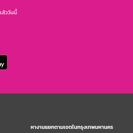
้ววันนี้
หางานแยกตามเขตในกรุงเทพมหานคร