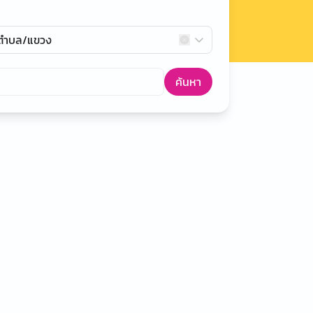
กตำบล/แขวง
ค้นหา