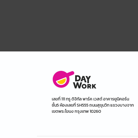
เลขที่ 111 ทรู ดิจิทัล พาร์ค เวสต์ อาคารยูนิคอร์น
ชั้น5 ห้องเลขที่ SH555 ถนนสุขุมวิท แขวงบางจาก
เขตพระโขนง กรุงเทพ 10260