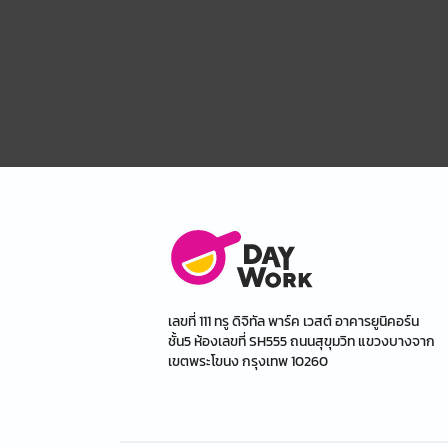
เลขที่ 111 ทรู ดิจิทัล พาร์ค เวสต์ อาคารยูนิคอร์น
ชั้น5 ห้องเลขที่ SH555 ถนนสุขุมวิท แขวงบางจาก
เขตพระโขนง กรุงเทพ 10260