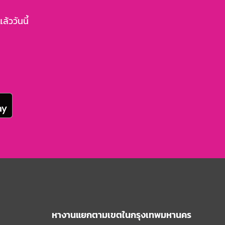
้ววันนี้
หางานแยกตามเขตในกรุงเทพมหานคร