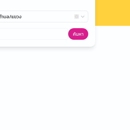
กตำบล/แขวง
ค้นหา