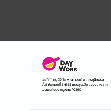
เลขที่ 111 ทรู ดิจิทัล พาร์ค เวสต์ อาคารยูนิคอร์น
ชั้น5 ห้องเลขที่ SH555 ถนนสุขุมวิท แขวงบางจาก
เขตพระโขนง กรุงเทพ 10260