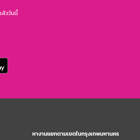
้ววันนี้
หางานแยกตามเขตในกรุงเทพมหานคร