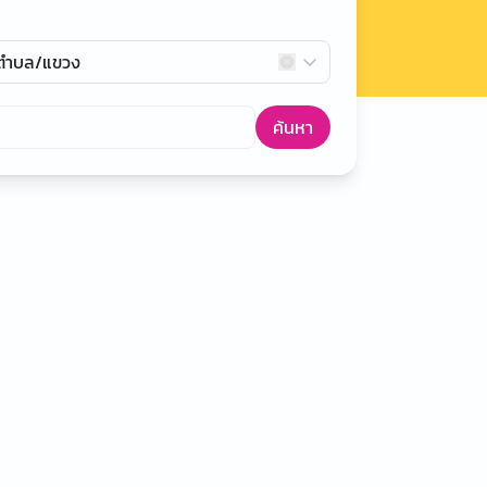
กตำบล/แขวง
ค้นหา