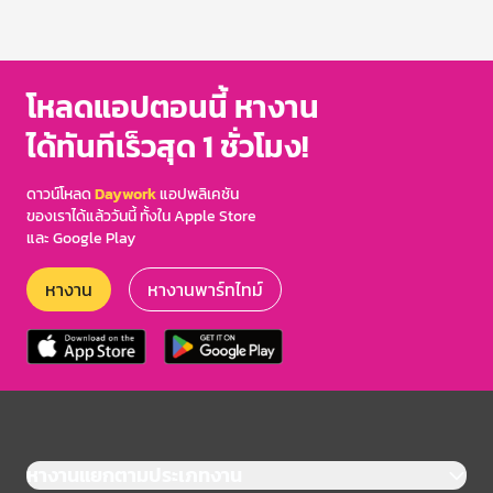
โหลดแอปตอนนี้ หางาน
ได้ทันทีเร็วสุด 1 ชั่วโมง!
ดาวน์โหลด
Daywork
แอปพลิเคชัน
ของเราได้แล้ววันนี้ ทั้งใน Apple Store
และ Google Play
หางาน
หางานพาร์ทไทม์
หางานแยกตามประเภทงาน