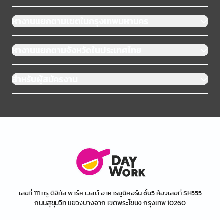
หางานแยกตามเขตในกรุงเทพมหานคร
หางานแยกตามจังหวัดในประเทศไทย
สำหรับผู้สมัครงาน
เลขที่ 111 ทรู ดิจิทัล พาร์ค เวสต์ อาคารยูนิคอร์น ชั้น5 ห้องเลขที่ SH555
ถนนสุขุมวิท แขวงบางจาก เขตพระโขนง กรุงเทพ 10260