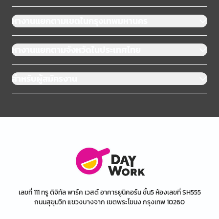
หางานแยกตามเขตในกรุงเทพมหานคร
หางานแยกตามจังหวัดในประเทศไทย
สำหรับผู้สมัครงาน
เลขที่ 111 ทรู ดิจิทัล พาร์ค เวสต์ อาคารยูนิคอร์น ชั้น5 ห้องเลขที่ SH555
ถนนสุขุมวิท แขวงบางจาก เขตพระโขนง กรุงเทพ 10260