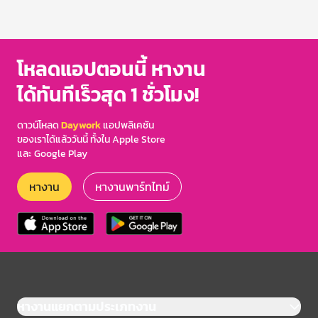
โหลดแอปตอนนี้ หางาน
ได้ทันทีเร็วสุด 1 ชั่วโมง!
ดาวน์โหลด
Daywork
แอปพลิเคชัน
ของเราได้แล้ววันนี้ ทั้งใน Apple Store
และ Google Play
หางาน
หางานพาร์ทไทม์
หางานแยกตามประเภทงาน