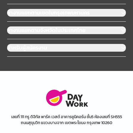
หางานแยกตามเขตในกรุงเทพมหานคร
หางานแยกตามจังหวัดในประเทศไทย
สำหรับผู้สมัครงาน
เลขที่ 111 ทรู ดิจิทัล พาร์ค เวสต์ อาคารยูนิคอร์น ชั้น5 ห้องเลขที่ SH555
ถนนสุขุมวิท แขวงบางจาก เขตพระโขนง กรุงเทพ 10260