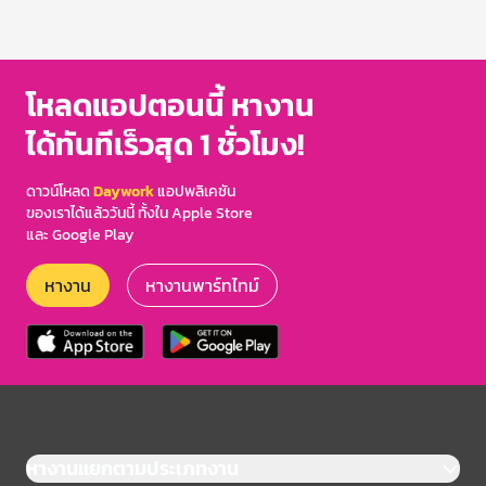
โหลดแอปตอนนี้ หางาน
ได้ทันทีเร็วสุด 1 ชั่วโมง!
ดาวน์โหลด
Daywork
แอปพลิเคชัน
ของเราได้แล้ววันนี้ ทั้งใน Apple Store
และ Google Play
หางาน
หางานพาร์ทไทม์
หางานแยกตามประเภทงาน