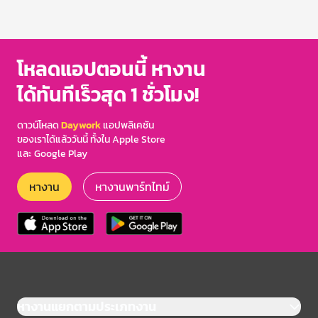
โหลดแอปตอนนี้ หางาน
ได้ทันทีเร็วสุด 1 ชั่วโมง!
ดาวน์โหลด
Daywork
แอปพลิเคชัน
ของเราได้แล้ววันนี้ ทั้งใน Apple Store
และ Google Play
หางาน
หางานพาร์ทไทม์
หางานแยกตามประเภทงาน