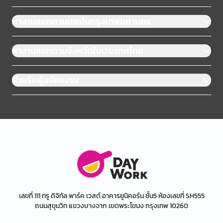
หางานแยกตามเขตในกรุงเทพมหานคร
หางานแยกตามจังหวัดในประเทศไทย
สำหรับผู้สมัครงาน
เลขที่ 111 ทรู ดิจิทัล พาร์ค เวสต์ อาคารยูนิคอร์น ชั้น5 ห้องเลขที่ SH555
ถนนสุขุมวิท แขวงบางจาก เขตพระโขนง กรุงเทพ 10260