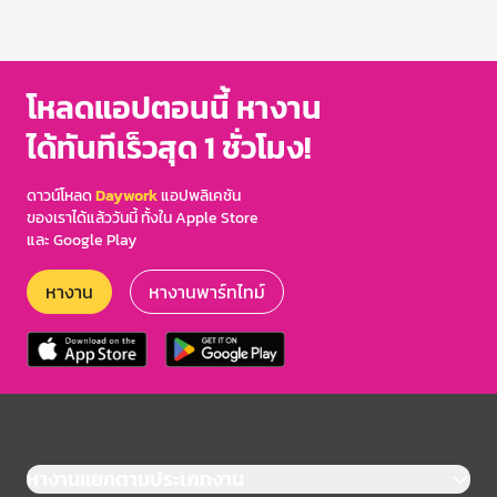
โหลดแอปตอนนี้ หางาน
ได้ทันทีเร็วสุด 1 ชั่วโมง!
ดาวน์โหลด
Daywork
แอปพลิเคชัน
ของเราได้แล้ววันนี้ ทั้งใน Apple Store
และ Google Play
หางาน
หางานพาร์ทไทม์
หางานแยกตามประเภทงาน