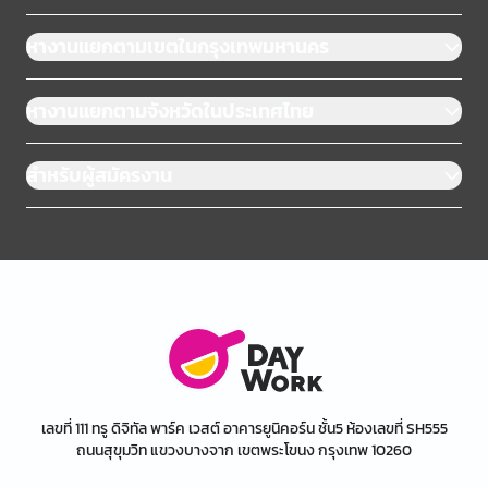
หางานแยกตามเขตในกรุงเทพมหานคร
หางานแยกตามจังหวัดในประเทศไทย
สำหรับผู้สมัครงาน
เลขที่ 111 ทรู ดิจิทัล พาร์ค เวสต์ อาคารยูนิคอร์น ชั้น5 ห้องเลขที่ SH555
ถนนสุขุมวิท แขวงบางจาก เขตพระโขนง กรุงเทพ 10260