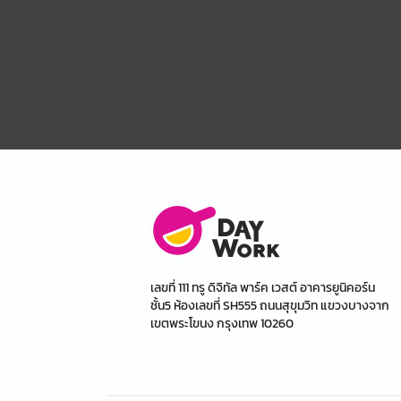
เลขที่ 111 ทรู ดิจิทัล พาร์ค เวสต์ อาคารยูนิคอร์น
ชั้น5 ห้องเลขที่ SH555 ถนนสุขุมวิท แขวงบางจาก
เขตพระโขนง กรุงเทพ 10260