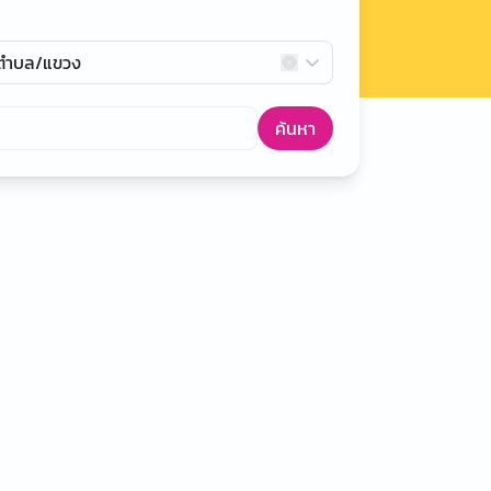
กตำบล/แขวง
ค้นหา