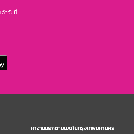
้ววันนี้
หางานแยกตามเขตในกรุงเทพมหานคร