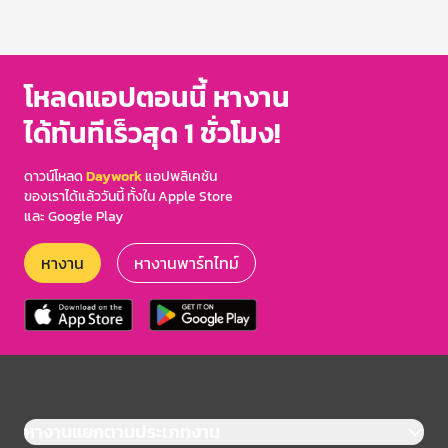
โหลดแอปตอนนี้ หางาน
ได้ทันทีเร็วสุด 1 ชั่วโมง!
ดาวน์โหลด
Daywork
แอปพลิเคชัน
ของเราได้แล้ววันนี้ ทั้งใน Apple Store
และ Google Play
หางาน
หางานพาร์ทไทม์
หางานแยกตามประเภทงาน