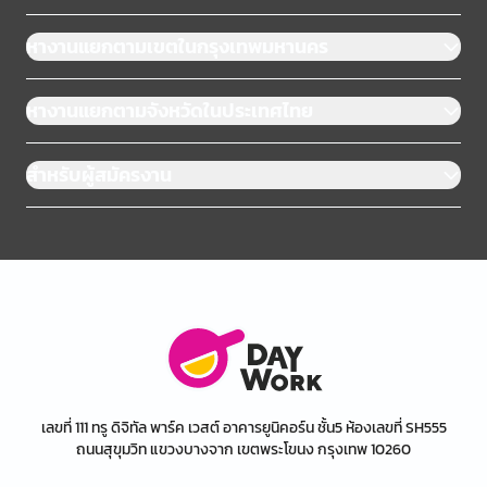
หางานแยกตามเขตในกรุงเทพมหานคร
หางานแยกตามจังหวัดในประเทศไทย
สำหรับผู้สมัครงาน
เลขที่ 111 ทรู ดิจิทัล พาร์ค เวสต์ อาคารยูนิคอร์น ชั้น5 ห้องเลขที่ SH555
ถนนสุขุมวิท แขวงบางจาก เขตพระโขนง กรุงเทพ 10260