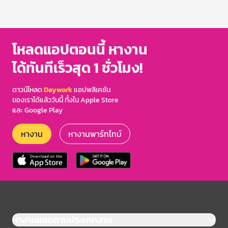
โหลดแอปตอนนี้ หางาน
ได้ทันทีเร็วสุด 1 ชั่วโมง!
ดาวน์โหลด
Daywork
แอปพลิเคชัน
ของเราได้แล้ววันนี้ ทั้งใน Apple Store
และ Google Play
หางาน
หางานพาร์ทไทม์
หางานแยกตามประเภทงาน