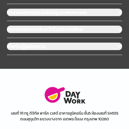
หางานแยกตามเขตในกรุงเทพมหานคร
หางานแยกตามจังหวัดในประเทศไทย
สำหรับผู้สมัครงาน
เลขที่ 111 ทรู ดิจิทัล พาร์ค เวสต์ อาคารยูนิคอร์น ชั้น5 ห้องเลขที่ SH555
ถนนสุขุมวิท แขวงบางจาก เขตพระโขนง กรุงเทพ 10260