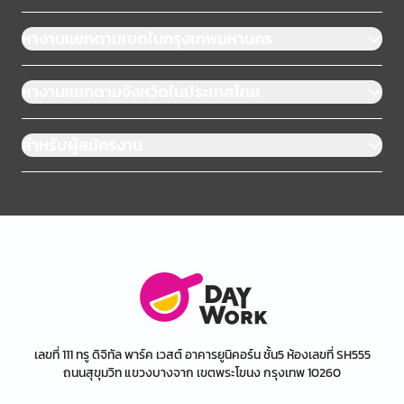
หางานแยกตามเขตในกรุงเทพมหานคร
หางานแยกตามจังหวัดในประเทศไทย
สำหรับผู้สมัครงาน
เลขที่ 111 ทรู ดิจิทัล พาร์ค เวสต์ อาคารยูนิคอร์น ชั้น5 ห้องเลขที่ SH555
ถนนสุขุมวิท แขวงบางจาก เขตพระโขนง กรุงเทพ 10260