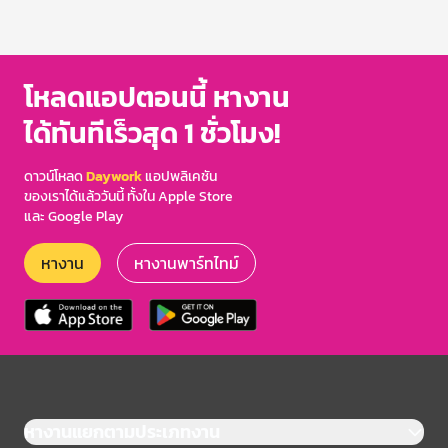
โหลดแอปตอนนี้ หางาน
ได้ทันทีเร็วสุด 1 ชั่วโมง!
ดาวน์โหลด
Daywork
แอปพลิเคชัน
ของเราได้แล้ววันนี้ ทั้งใน Apple Store
และ Google Play
หางาน
หางานพาร์ทไทม์
หางานแยกตามประเภทงาน