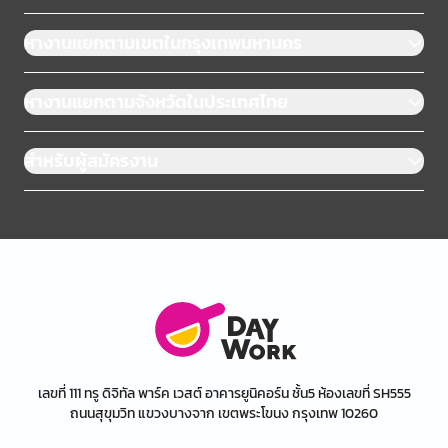
หางานแยกตามเขตในกรุงเทพมหานคร
หางานแยกตามจังหวัดในประเทศไทย
สำหรับผู้สมัครงาน
เลขที่ 111 ทรู ดิจิทัล พาร์ค เวสต์ อาคารยูนิคอร์น ชั้น5 ห้องเลขที่ SH555
ถนนสุขุมวิท แขวงบางจาก เขตพระโขนง กรุงเทพ 10260