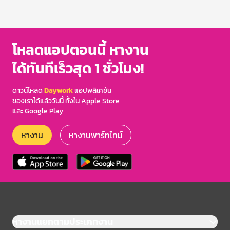
โหลดแอปตอนนี้ หางาน
ได้ทันทีเร็วสุด 1 ชั่วโมง!
ดาวน์โหลด
Daywork
แอปพลิเคชัน
ของเราได้แล้ววันนี้ ทั้งใน Apple Store
และ Google Play
หางาน
หางานพาร์ทไทม์
หางานแยกตามประเภทงาน