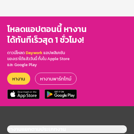
โหลดแอปตอนนี้ หางาน
ได้ทันทีเร็วสุด 1 ชั่วโมง!
ดาวน์โหลด
Daywork
แอปพลิเคชัน
ของเราได้แล้ววันนี้ ทั้งใน Apple Store
และ Google Play
หางาน
หางานพาร์ทไทม์
หางานแยกตามประเภทงาน