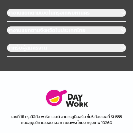
หางานแยกตามเขตในกรุงเทพมหานคร
หางานแยกตามจังหวัดในประเทศไทย
สำหรับผู้สมัครงาน
เลขที่ 111 ทรู ดิจิทัล พาร์ค เวสต์ อาคารยูนิคอร์น ชั้น5 ห้องเลขที่ SH555
ถนนสุขุมวิท แขวงบางจาก เขตพระโขนง กรุงเทพ 10260