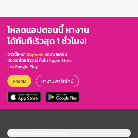
โหลดแอปตอนนี้ หางาน
ได้ทันทีเร็วสุด 1 ชั่วโมง!
ดาวน์โหลด
Daywork
แอปพลิเคชัน
ของเราได้แล้ววันนี้ ทั้งใน Apple Store
และ Google Play
หางาน
หางานพาร์ทไทม์
หางานแยกตามประเภทงาน