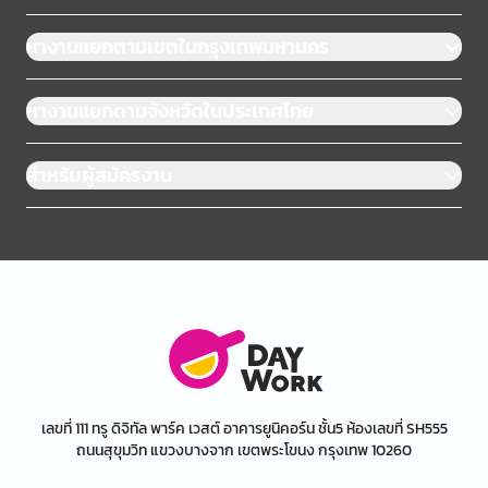
หางานแยกตามเขตในกรุงเทพมหานคร
หางานแยกตามจังหวัดในประเทศไทย
สำหรับผู้สมัครงาน
เลขที่ 111 ทรู ดิจิทัล พาร์ค เวสต์ อาคารยูนิคอร์น ชั้น5 ห้องเลขที่ SH555
ถนนสุขุมวิท แขวงบางจาก เขตพระโขนง กรุงเทพ 10260