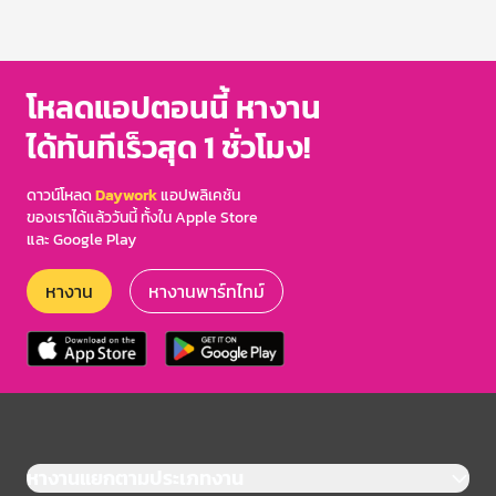
โหลดแอปตอนนี้ หางาน
ได้ทันทีเร็วสุด 1 ชั่วโมง!
ดาวน์โหลด
Daywork
แอปพลิเคชัน
ของเราได้แล้ววันนี้ ทั้งใน Apple Store
และ Google Play
หางาน
หางานพาร์ทไทม์
หางานแยกตามประเภทงาน