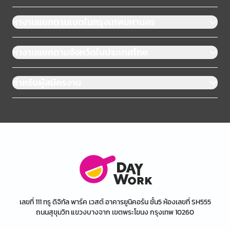
หางานแยกตามเขตในกรุงเทพมหานคร
หางานแยกตามจังหวัดในประเทศไทย
สำหรับผู้สมัครงาน
เลขที่ 111 ทรู ดิจิทัล พาร์ค เวสต์ อาคารยูนิคอร์น ชั้น5 ห้องเลขที่ SH555
ถนนสุขุมวิท แขวงบางจาก เขตพระโขนง กรุงเทพ 10260