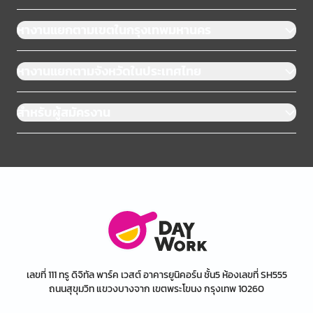
หางานแยกตามเขตในกรุงเทพมหานคร
หางานแยกตามจังหวัดในประเทศไทย
สำหรับผู้สมัครงาน
เลขที่ 111 ทรู ดิจิทัล พาร์ค เวสต์ อาคารยูนิคอร์น ชั้น5 ห้องเลขที่ SH555
ถนนสุขุมวิท แขวงบางจาก เขตพระโขนง กรุงเทพ 10260