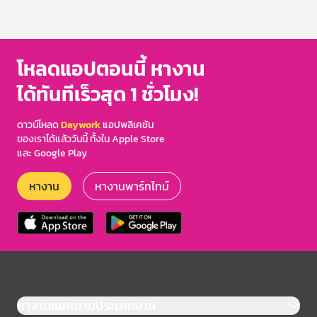
โหลดแอปตอนนี้ หางาน
ได้ทันทีเร็วสุด 1 ชั่วโมง!
ดาวน์โหลด
Daywork
แอปพลิเคชัน
ของเราได้แล้ววันนี้ ทั้งใน Apple Store
และ Google Play
หางาน
หางานพาร์ทไทม์
หางานแยกตามประเภทงาน