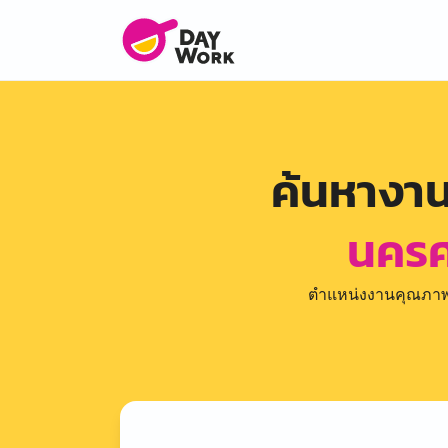
ค้นหางา
นครศ
ตำแหน่งงานคุณภาพดีล