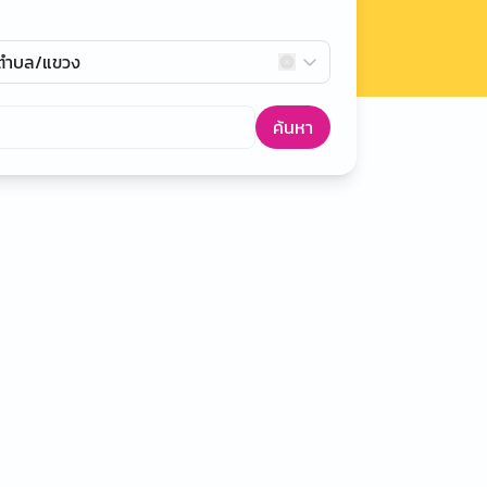
กตำบล/แขวง
ค้นหา