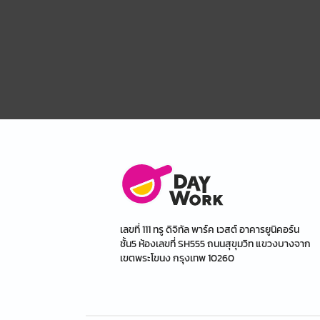
เลขที่ 111 ทรู ดิจิทัล พาร์ค เวสต์ อาคารยูนิคอร์น
ชั้น5 ห้องเลขที่ SH555 ถนนสุขุมวิท แขวงบางจาก
เขตพระโขนง กรุงเทพ 10260