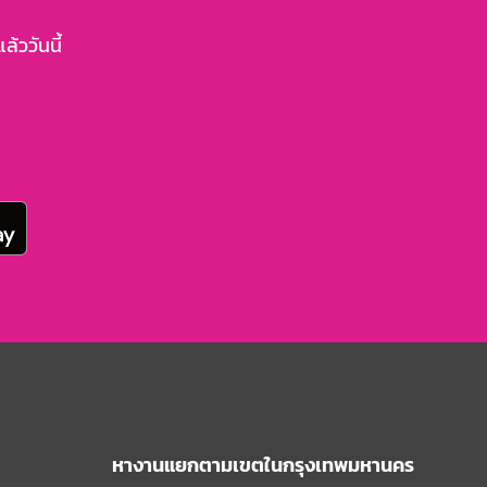
้ววันนี้
หางานแยกตามเขตในกรุงเทพมหานคร