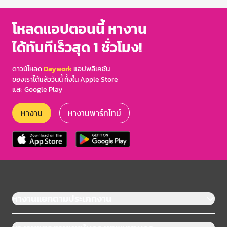
โหลดแอปตอนนี้ หางาน
ได้ทันทีเร็วสุด 1 ชั่วโมง!
ดาวน์โหลด
Daywork
แอปพลิเคชัน
ของเราได้แล้ววันนี้ ทั้งใน Apple Store
และ Google Play
หางาน
หางานพาร์ทไทม์
หางานแยกตามประเภทงาน