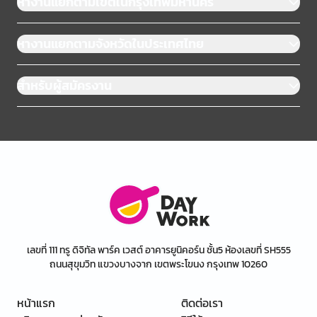
หางานแยกตามเขตในกรุงเทพมหานคร
หางานแยกตามจังหวัดในประเทศไทย
สำหรับผู้สมัครงาน
เลขที่ 111 ทรู ดิจิทัล พาร์ค เวสต์ อาคารยูนิคอร์น ชั้น5 ห้องเลขที่ SH555
ถนนสุขุมวิท แขวงบางจาก เขตพระโขนง กรุงเทพ 10260
หน้าแรก
ติดต่อเรา