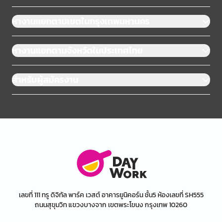
หางานแยกตามเขตในกรุงเทพมหานคร
หางานแยกตามจังหวัดในประเทศไทย
สำหรับผู้สมัครงาน
เลขที่ 111 ทรู ดิจิทัล พาร์ค เวสต์ อาคารยูนิคอร์น ชั้น5 ห้องเลขที่ SH555
ถนนสุขุมวิท แขวงบางจาก เขตพระโขนง กรุงเทพ 10260