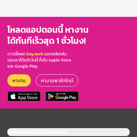
โหลดแอปตอนนี้ หางาน
ได้ทันทีเร็วสุด 1 ชั่วโมง!
ดาวน์โหลด
Daywork
แอปพลิเคชัน
ของเราได้แล้ววันนี้ ทั้งใน Apple Store
และ Google Play
หางาน
หางานพาร์ทไทม์
หางานแยกตามประเภทงาน