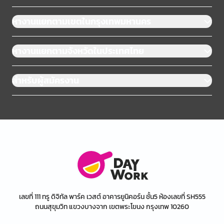
หางานแยกตามเขตในกรุงเทพมหานคร
หางานแยกตามจังหวัดในประเทศไทย
สำหรับผู้สมัครงาน
เลขที่ 111 ทรู ดิจิทัล พาร์ค เวสต์ อาคารยูนิคอร์น ชั้น5 ห้องเลขที่ SH555
ถนนสุขุมวิท แขวงบางจาก เขตพระโขนง กรุงเทพ 10260