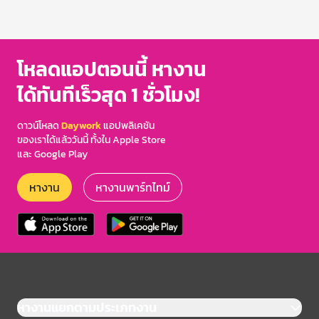
โหลดแอปตอนนี้ หางาน
ได้ทันทีเร็วสุด 1 ชั่วโมง!
ดาวน์โหลด
Daywork
แอปพลิเคชัน
ของเราได้แล้ววันนี้ ทั้งใน Apple Store
และ Google Play
หางาน
หางานพาร์ทไทม์
หางานแยกตามประเภทงาน