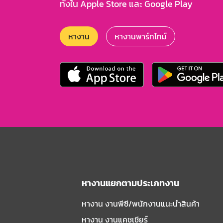
ทั้งใน Apple Store และ Google Play
หางาน
หางานพาร์ทไทม์
หางานแยกตามประเภทงาน
หางาน งานพีซี/พนักงานแนะนําสินค้า
หางาน งานแคชเชียร์