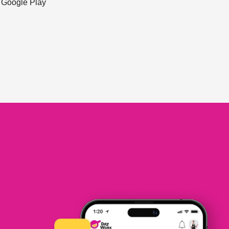
ะ Google Play