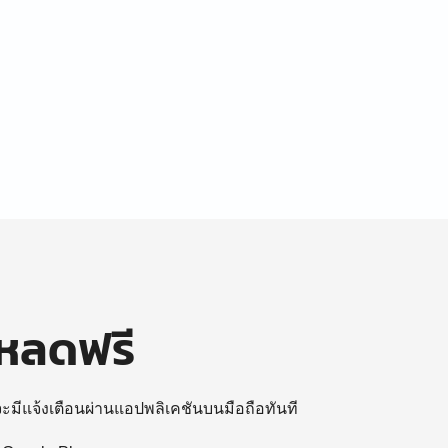
โหลดฟรี
 จะมีแจ้งเตือนผ่านแอปพลิเคชันบนมือถือทันที