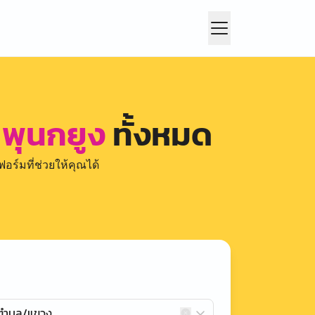
 พุนกยูง
ทั้งหมด
อร์มที่ช่วยให้คุณได้
กตำบล/แขวง