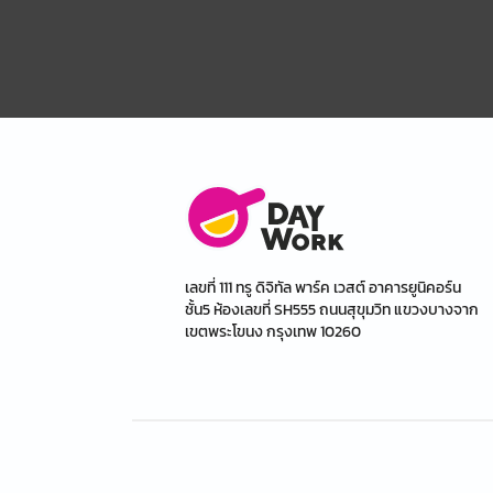
เลขที่ 111 ทรู ดิจิทัล พาร์ค เวสต์ อาคารยูนิคอร์น
ชั้น5 ห้องเลขที่ SH555 ถนนสุขุมวิท แขวงบางจาก
เขตพระโขนง กรุงเทพ 10260