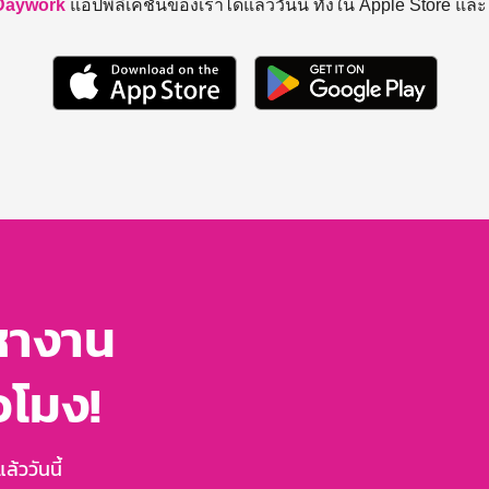
Daywork
แอปพลิเคชันของเราได้แล้ววันนี้ ทั้งใน Apple Store แล
หางาน
่วโมง!
้ววันนี้