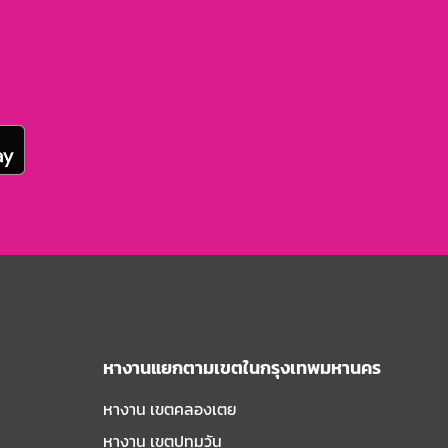
หางานแยกตามเขตในกรุงเทพมหานคร
หางาน เขตคลองเตย
หางาน เขตปทุมวัน