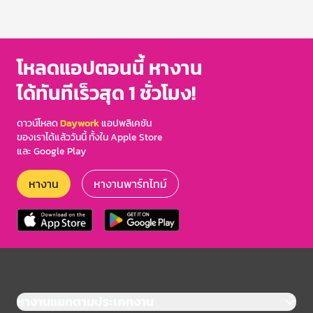
โหลดแอปตอนนี้ หางาน
ได้ทันทีเร็วสุด 1 ชั่วโมง!
ดาวน์โหลด
Daywork
แอปพลิเคชัน
ของเราได้แล้ววันนี้ ทั้งใน Apple Store
และ Google Play
หางาน
หางานพาร์ทไทม์
หางานแยกตามประเภทงาน