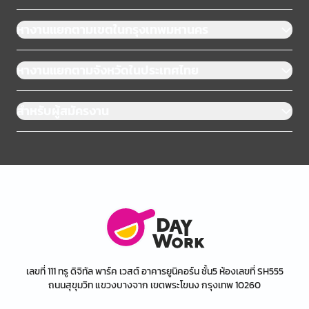
หางานแยกตามเขตในกรุงเทพมหานคร
หางานแยกตามจังหวัดในประเทศไทย
สำหรับผู้สมัครงาน
เลขที่ 111 ทรู ดิจิทัล พาร์ค เวสต์ อาคารยูนิคอร์น ชั้น5 ห้องเลขที่ SH555
ถนนสุขุมวิท แขวงบางจาก เขตพระโขนง กรุงเทพ 10260