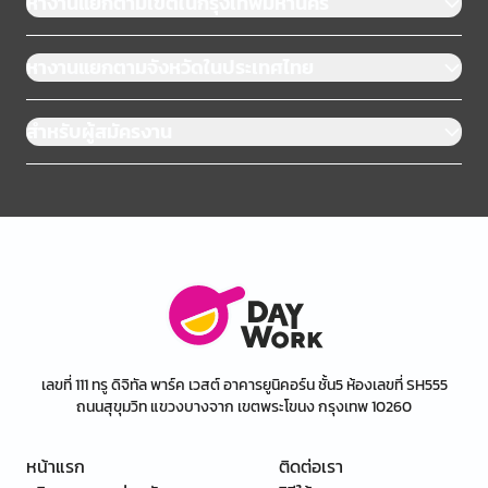
หางานแยกตามเขตในกรุงเทพมหานคร
หางานแยกตามจังหวัดในประเทศไทย
สำหรับผู้สมัครงาน
เลขที่ 111 ทรู ดิจิทัล พาร์ค เวสต์ อาคารยูนิคอร์น ชั้น5 ห้องเลขที่ SH555
ถนนสุขุมวิท แขวงบางจาก เขตพระโขนง กรุงเทพ 10260
หน้าแรก
ติดต่อเรา