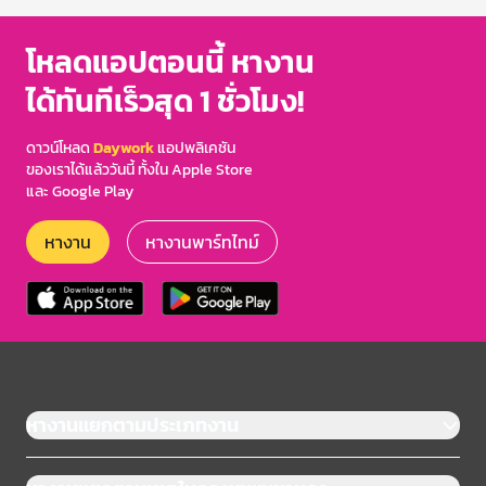
โหลดแอปตอนนี้ หางาน
ได้ทันทีเร็วสุด 1 ชั่วโมง!
ดาวน์โหลด
Daywork
แอปพลิเคชัน
ของเราได้แล้ววันนี้ ทั้งใน Apple Store
และ Google Play
หางาน
หางานพาร์ทไทม์
หางานแยกตามประเภทงาน